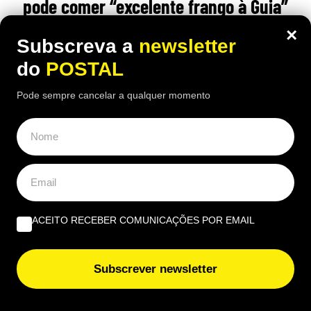
pode comer “excelente frango à Guia”
por 6,50€
×
Subscreva a
newsletter
16:40 5 Agosto, 2026
|
João Luís
do
POSTAL
Há uma paragem na Nacional 125 onde uma das
Pode sempre cancelar a qualquer momento
receitas mais conhecidas de frango assado do
Algarve continuam a chamar clientes durante o
verão
ÚLTIMAS NOTÍCIAS
ACEITO RECEBER COMUNICAÇÕES POR EMAIL
Crise em Ceuta leva a reforço da vigilância marítima no
Algarve
Subscrever newsletter
Kanye West faz Estádio Algarve vibrar do topo de um