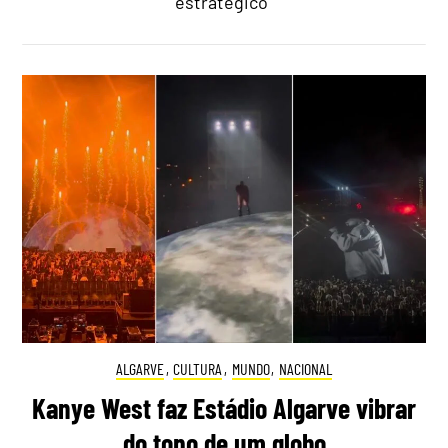
estratégico"
ALGARVE
,
CULTURA
,
MUNDO
,
NACIONAL
Kanye West faz Estádio Algarve vibrar
do topo de um globo