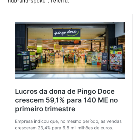
‘hub-and-spoke’”, referiu.