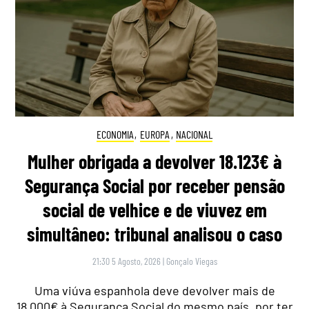
ECONOMIA
,
EUROPA
,
NACIONAL
Mulher obrigada a devolver 18.123€ à
Segurança Social por receber pensão
social de velhice e de viuvez em
simultâneo: tribunal analisou o caso
21:30 5 Agosto, 2026
|
Gonçalo Viegas
Uma viúva espanhola deve devolver mais de
18.000€ à Segurança Social do mesmo país, por ter