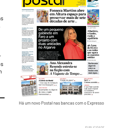
as
,
r
os
m
Há um novo Postal nas bancas com o Expresso