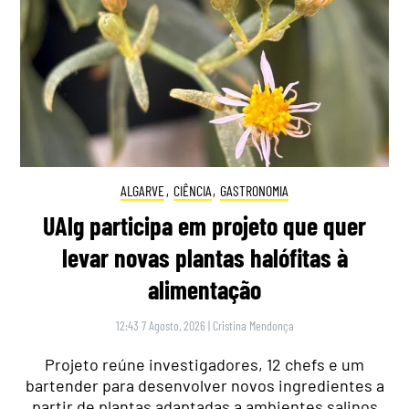
ALGARVE
,
CIÊNCIA
,
GASTRONOMIA
UAlg participa em projeto que quer
levar novas plantas halófitas à
alimentação
12:43 7 Agosto, 2026
|
Cristina Mendonça
Projeto reúne investigadores, 12 chefs e um
bartender para desenvolver novos ingredientes a
partir de plantas adaptadas a ambientes salinos