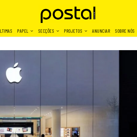
LTIMAS
PAPEL
SECÇÕES
PROJETOS
ANUNCIAR
SOBRE NÓS