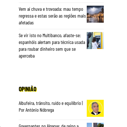
Vem aí chuva e trovoada: mau tempo
regressa e estas serão as regiões mais
afetadas
Se vir isto no Multibanco, afaste-se:
espanhóis alertam para técnica usada
para roubar dinheiro sem que se
aperceba
a
OPINIÃO
Albufeira, trânsito, ruído e equilíbrio |
Por António Nóbrega
Governantes no Algarve: de reino a