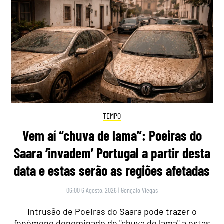
TEMPO
Vem aí “chuva de lama”: Poeiras do
Saara ‘invadem’ Portugal a partir desta
data e estas serão as regiões afetadas
06:00 6 Agosto, 2026
|
Gonçalo Viegas
Intrusão de Poeiras do Saara pode trazer o
fenómeno denominado de "chuva de lama" a estas