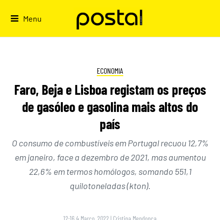
Skip
to
Menu
content
ECONOMIA
Faro, Beja e Lisboa registam os preços
de gasóleo e gasolina mais altos do
país
O consumo de combustíveis em Portugal recuou 12,7%
em janeiro, face a dezembro de 2021, mas aumentou
22,6% em termos homólogos, somando 551,1
quilotoneladas (kton).
12:16 4 Março, 2022
|
Cristina Mendonça