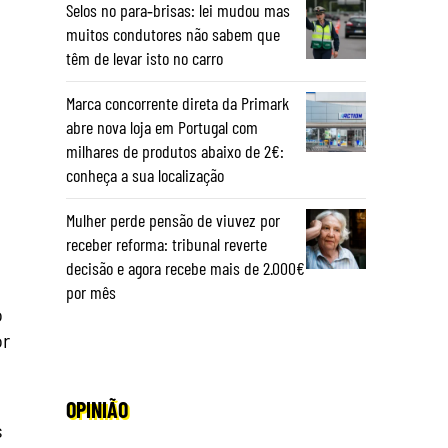
Selos no para‑brisas: lei mudou mas
muitos condutores não sabem que
têm de levar isto no carro
Marca concorrente direta da Primark
abre nova loja em Portugal com
milhares de produtos abaixo de 2€:
conheça a sua localização
Mulher perde pensão de viuvez por
receber reforma: tribunal reverte
decisão e agora recebe mais de 2.000€
por mês
o
or
OPINIÃO
s