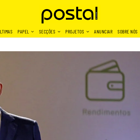
LTIMAS
PAPEL
SECÇÕES
PROJETOS
ANUNCIAR
SOBRE NÓS