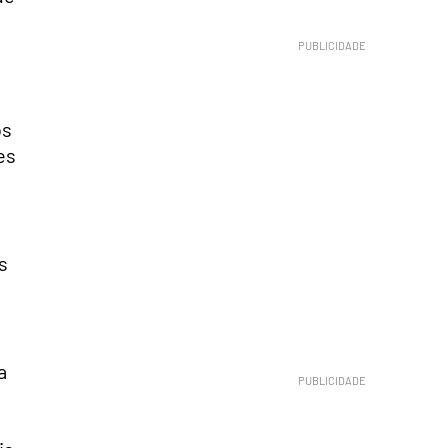
os
es
s
a