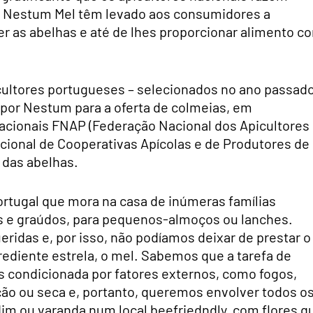
o Nestum Mel têm levado aos consumidores a
 as abelhas e até de lhes proporcionar alimento c
.
cultores portugueses – selecionados no ano passado
 por Nestum para a oferta de colmeias, em
acionais FNAP (Federação Nacional dos Apicultores
ional de Cooperativas Apícolas e de Produtores de
r das abelhas.
rtugal que mora na casa de inúmeras famílias
 e graúdos, para pequenos-almoços ou lanches.
idas e, por isso, não podíamos deixar de prestar o
ediente estrela, o mel. Sabemos que a tarefa de
s condicionada por fatores externos, como fogos,
ção ou seca e, portanto, queremos envolver todos o
im ou varanda num local beefriedndly, com flores q