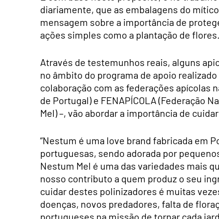
diariamente, que as embalagens do mític
mensagem sobre a importância de proteger
ações simples como a plantação de flores
Através de testemunhos reais, alguns api
no âmbito do programa de apoio realizado
colaboração com as federações apícolas n
de Portugal) e FENAPÍCOLA (Federação Nac
Mel) –, vão abordar a importância de cuida
“Nestum é uma love brand fabricada em Po
portuguesas, sendo adorada por pequenos
Nestum Mel é uma das variedades mais quer
nosso contributo a quem produz o seu ingr
cuidar destes polinizadores é muitas veze
doenças, novos predadores, falta de flora
portugueses na missão de tornar cada jard