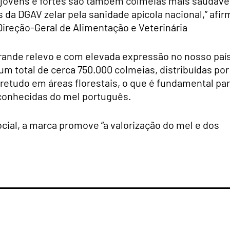
 jovens e fortes são também colmeias mais saudáve
da DGAV zelar pela sanidade apícola nacional,” afir
ireção-Geral de Alimentação e Veterinária
grande relevo e com elevada expressão no nosso país
um total de cerca 750.000 colmeias, distribuídas por
bretudo em áreas florestais, o que é fundamental pa
econhecidas do mel português.
cial, a marca promove “a valorização do mel e dos