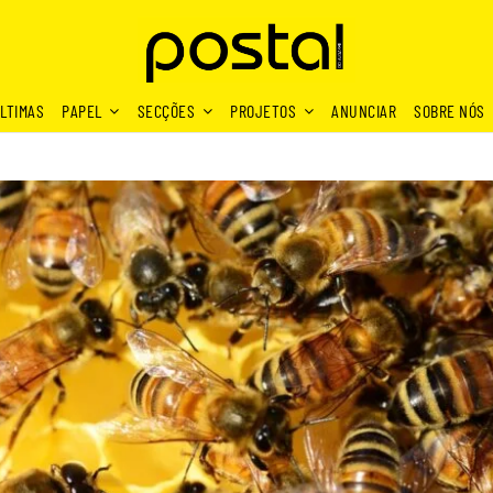
LTIMAS
PAPEL
SECÇÕES
PROJETOS
ANUNCIAR
SOBRE NÓS