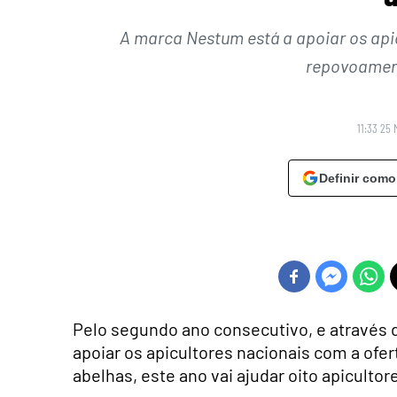
A marca Nestum está a apoiar os api
repovoament
11:33 25 
Definir como
Pelo segundo ano consecutivo, e através 
apoiar os apicultores nacionais com a of
abelhas, este ano vai ajudar oito apicultor