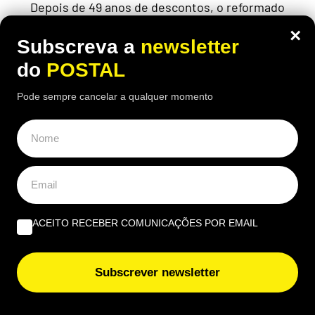
Depois de 49 anos de descontos, o reformado
espanhol chegou a viver numa carrinha por não
×
conseguir pagar uma renda
Subscreva a
newsletter
do
POSTAL
Pode sempre cancelar a qualquer momento
ÚLTIMAS NOTÍCIAS
Nova taxa em compras online ‘apanha’ europeus de
surpresa: União Europeia esclarece quem não deve
pagar
Dê uma ‘vista de olhos’ à sua carteira: estas moedas de
ACEITO RECEBER COMUNICAÇÕES POR EMAIL
2€ podem valer até 4.500€
Funcionário de aeroporto avisa: se tiver este acessório
Subscrever newsletter
na mala esta pode “não chegar ao avião”