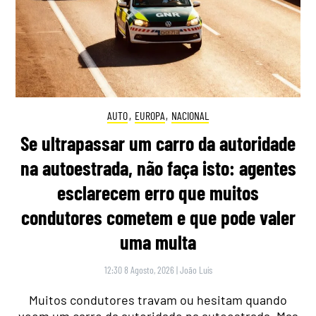
AUTO
,
EUROPA
,
NACIONAL
Se ultrapassar um carro da autoridade
na autoestrada, não faça isto: agentes
esclarecem erro que muitos
condutores cometem e que pode valer
uma multa
12:30 8 Agosto, 2026
|
João Luís
Muitos condutores travam ou hesitam quando
veem um carro da autoridade na autoestrada. Mas