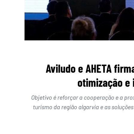
Aviludo e AHETA firm
otimização e 
Objetivo é reforçar a cooperação e a pro
turismo da região algarvia e as soluçõe