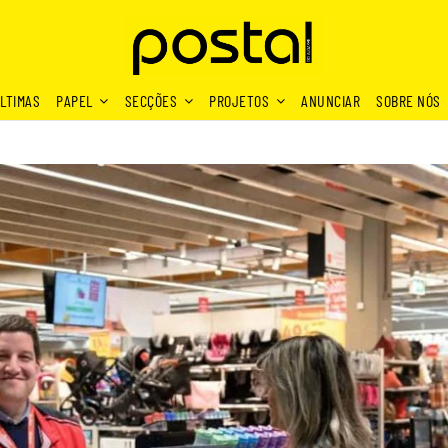
LTIMAS
PAPEL
SECÇÕES
PROJETOS
ANUNCIAR
SOBRE NÓS