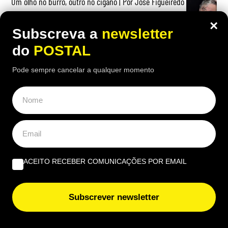
Um olho no burro, outro no cigano | Por José Figueiredo
Santos
×
Subscreva a
newsletter
Bilhete Postal: Nós, os não fumadores, não vamos para
do
POSTAL
férias para fumar | Por Eduardo Costa
Pode sempre cancelar a qualquer momento
EUROPE DIRECT ALGARVE
Cultura e sustentabilidade marcam terceira edição da
Al-Bauhaus Dream Academy
Erasmus+ leva alunos e docentes do Agrupamento João
ACEITO RECEBER COMUNICAÇÕES POR EMAIL
de Deus a Modena e Udine
Subscrever newsletter