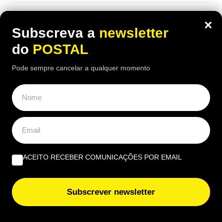
×
Subscreva a
newsletter
do
POSTAL
Pode sempre cancelar a qualquer momento
ACEITO RECEBER COMUNICAÇÕES POR EMAIL
ALGARVE
,
POLÍTICA
Bancada PSD na Assembleia Municipal
Subscrever newsletter
de Faro participa contrato de 140 mil
euros ao Tribunal de Contas e à ERC