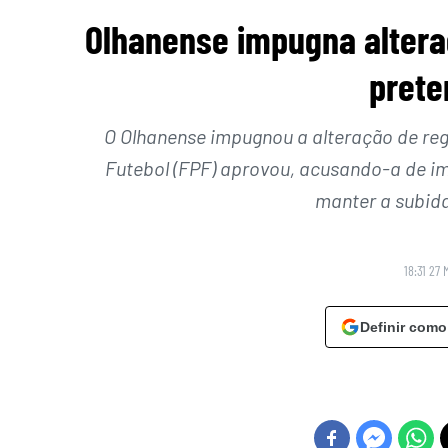
Olhanense impugna altera
prete
O Olhanense impugnou a alteração de re
Futebol (FPF) aprovou, acusando-a de i
manter a subida 
18:31 27 
Definir como