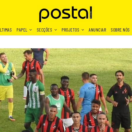
LTIMAS
PAPEL
SECÇÕES
PROJETOS
ANUNCIAR
SOBRE NÓS