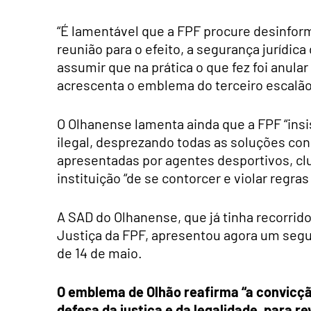
“É lamentável que a FPF procure desinform
reunião para o efeito, a segurança jurídic
assumir que na prática o que fez foi anular
acrescenta o emblema do terceiro escalão
O Olhanense lamenta ainda que a FPF “ins
ilegal, desprezando todas as soluções con
apresentadas por agentes desportivos, cl
instituição “de se contorcer e violar regra
A SAD do Olhanense, que já tinha recorrid
Justiça da FPF, apresentou agora um seg
de 14 de maio.
O emblema de Olhão reafirma “a convicção
defesa da justiça e da legalidade, para r