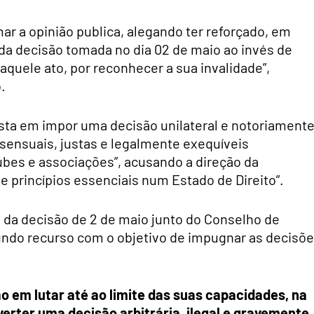
ar a opinião publica, alegando ter reforçado, em
a da decisão tomada no dia 02 de maio ao invés de
 aquele ato, por reconhecer a sua invalidade”,
.
ista em impor uma decisão unilateral e notoriament
sensuais, justas e legalmente exequíveis
ubes e associações”, acusando a direção da
s e princípios essenciais num Estado de Direito”.
o da decisão de 2 de maio junto do Conselho de
undo recurso com o objetivo de impugnar as decisõ
 em lutar até ao limite das suas capacidades, na
everter uma decisão arbitrária, ilegal e gravemente