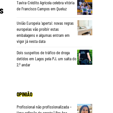
Tavira-Crédito Agrícola celebra vitória
s
de Francisco Campos em Queluz
União Europeia ‘aperta’: novas regras
europeias vão proibir estas
embalagens e algumas entram em
vigor já nesta data
Dois suspeitos de tráfico de droga
detidos em Lagos pela PJ, um salta do
2.º andar
OPINIÃO
Profissional não profissionalizada –
Uma reflexão de agosto | Por Ana