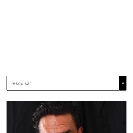
PESQUISAR
POR: