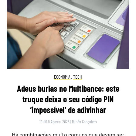
ECONOMIA
,
TECH
Adeus burlas no Multibanco: este
truque deixa o seu código PIN
‘impossível’ de adivinhar
14:40 9 Agosto, 2026
|
Rubén Gonçalves
Há combinações muito comuns que devem ser