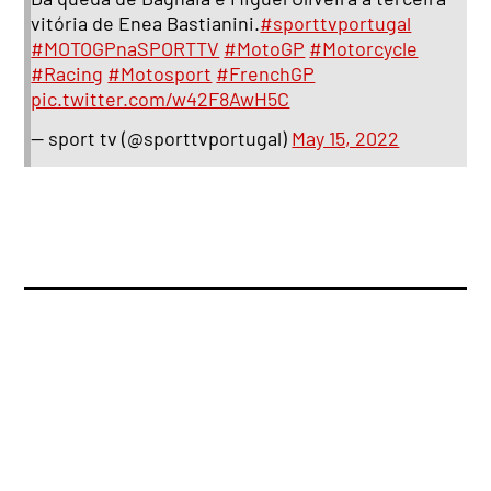
vitória de Enea Bastianini.
#sporttvportugal
#MOTOGPnaSPORTTV
#MotoGP
#Motorcycle
#Racing
#Motosport
#FrenchGP
pic.twitter.com/w42F8AwH5C
— sport tv (@sporttvportugal)
May 15, 2022