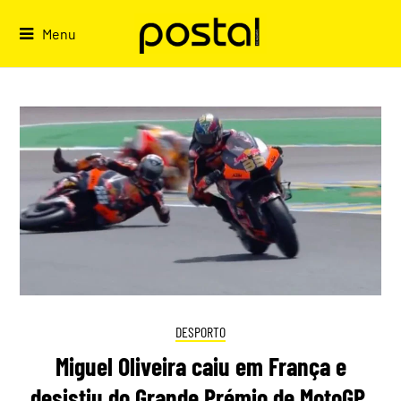
Skip
to
Menu
content
DESPORTO
Miguel Oliveira caiu em França e
desistiu do Grande Prémio de MotoGP.