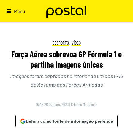
Skip
to
Menu
content
DESPORTO
,
VÍDEO
Força Aérea sobrevoa GP Fórmula 1 e
partilha imagens únicas
Imagens foram captadas no interior de um dos F-16
deste ramo das Forças Armadas
15:45 26 Outubro, 2020
|
Cristina Mendonça
Definir como fonte de informação preferida