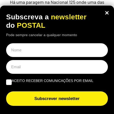
Há uma paragem na Nacional 125 onde uma das
receitas mais conhecidas de frango assado do
×
Algarve continuam a chamar clientes durante o
Subscreva a
newsletter
verão
do
POSTAL
Pode sempre cancelar a qualquer momento
ACEITO RECEBER COMUNICAÇÕES POR EMAIL
Subscrever newsletter
ECONOMIA
,
EUROPA