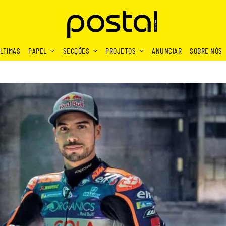
LTIMAS
PAPEL
SECÇÕES
PROJETOS
ANUNCIAR
SOBRE NÓS