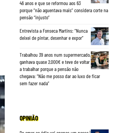
46 anos e que se reformou aos 63
porque “não aguentava mais” considera corte na
pensão “injusto”
Entrevista a Fonseca Martins: “Nunca
deixei de pintar, desenhar e expor”
Trabalhou 39 anos num supermercado,
ganhava quase 2.000€ e teve de voltar
a trabalhar porque a pensão não
chegava: “Não me posso dar ao luxo de ficar
sem fazer nada”
OPINIÃO
Do amor ao ódio vai apenas um passo |