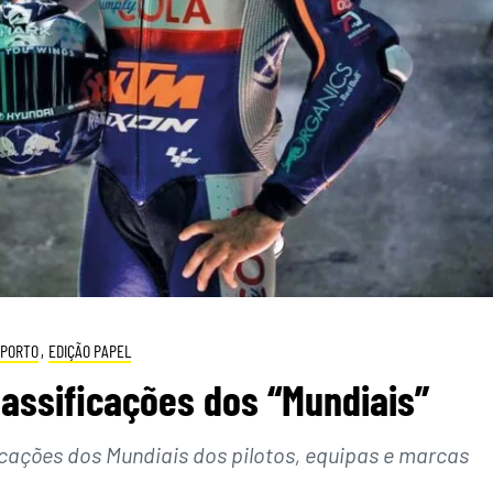
PORTO
,
EDIÇÃO PAPEL
assificações dos “Mundiais”
icações dos Mundiais dos pilotos, equipas e marcas