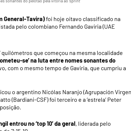
es sonantes do pelotão pela vitória ao ‘sprint’
um General-Tavira)
foi hoje oitavo classificado na
istada pelo colombiano Fernando Gaviria (UAE
8,7 quilómetros que começou na mesma localidade
trometeu-se’ na luta entre nomes sonantes do
avo, com o mesmo tempo de Gaviria, que cumpriu a
ficou o argentino Nicólas Naranjo (Agrupación Virge
to (Bardiani-CSF) foi terceiro e a ‘estrela’ Peter
posição.
il entrou no ‘top 10’ da geral
, liderada pelo