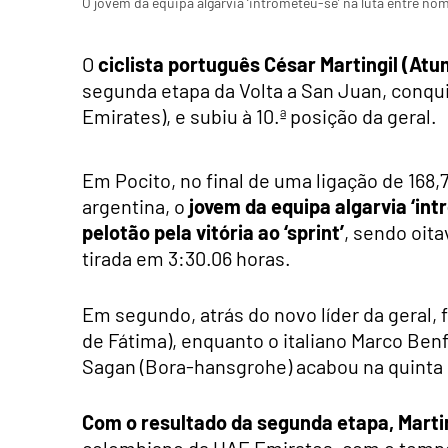
O jovem da equipa algarvia ‘intrometeu-se’ na luta entre nom
O
ciclista português César Martingil (At
segunda etapa da Volta a San Juan, conqu
Emirates), e subiu à 10.ª posição da geral.
Em Pocito, no final de uma ligação de 16
argentina, o
jovem da equipa algarvia ‘in
pelotão pela vitória ao ‘sprint’
, sendo oit
tirada em 3:30.06 horas.
Em segundo, atrás do novo líder da geral, 
de Fátima), enquanto o italiano Marco Benfat
Sagan (Bora-hansgrohe) acabou na quinta 
Com o resultado da segunda etapa, Marting