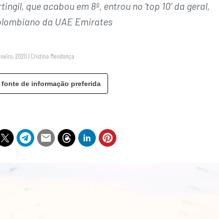
ngil, que acabou em 8º, entrou no ‘top 10’ da geral,
colombiano da UAE Emirates
aneiro, 2020
|
Cristina Mendonça
 fonte de informação preferida