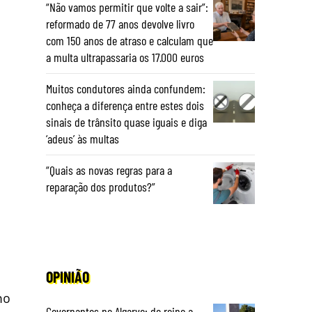
“Não vamos permitir que volte a sair”:
reformado de 77 anos devolve livro
com 150 anos de atraso e calculam que
a multa ultrapassaria os 17.000 euros
Muitos condutores ainda confundem:
conheça a diferença entre estes dois
sinais de trânsito quase iguais e diga
‘adeus’ às multas
“Quais as novas regras para a
reparação dos produtos?”
OPINIÃO
no
Governantes no Algarve: de reino a