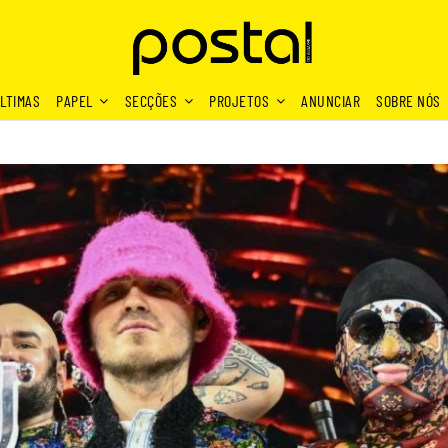
LTIMAS
PAPEL
SECÇÕES
PROJETOS
ANUNCIAR
SOBRE NÓS