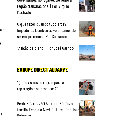
região transnacional | Por Virgílio
Machado
O que fazer quando tudo arde?
se
Impedir os bombeiros voluntários de
serem precários | Por Cobramor
a
“A lição de piano” | Por José Garrido
EUROPE DIRECT ALGARVE
“Quais as novas regras para a
reparação dos produtos?”
Beatriz Garcia, 40 Anos de ECoCs, a
família Ecoc e a Next Culture | Por João
a
Palmeiro