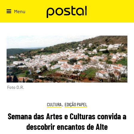
Skip
to
Menu
content
Foto D.R.
CULTURA
,
EDIÇÃO PAPEL
Semana das Artes e Culturas convida a
descobrir encantos de Alte