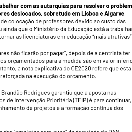
rabalhar com as autarquias para resolver o proble
ores deslocados, sobretudo em Lisboa e Algarve
,
 de colocação de professores devido ao custo das
 ainda que o Ministério da Educação está a trabalha
ornar as licenciaturas em educação “mais atrativas”
es não ficarão por pagar”, depois de a centrista ter
ros orçamentados para a medida são em valor inferi
anto, a nota explicativa do OE2020 refere que esta
 reforçada na execução do orçamento.
o Brandão Rodrigues garantiu que a aposta nas
 de Intervenção Prioritária (TEIP) é para continuar,
nhamento de projetos e a formação contínua dos
a das “omeletes sem ovos” da deputada do PAN