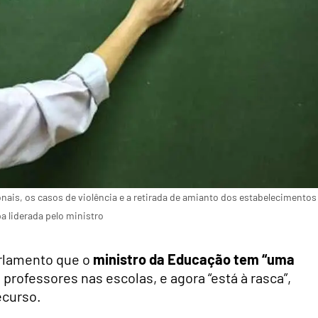
nais, os casos de violência e a retirada de amianto dos estabelecimentos
 liderada pelo ministro
arlamento que o
ministro da Educação tem “uma
de professores nas escolas, e agora “está à rasca”,
ecurso.