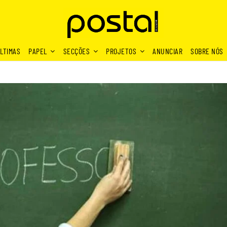
LTIMAS
PAPEL
SECÇÕES
PROJETOS
ANUNCIAR
SOBRE NÓS