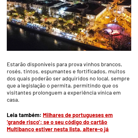
Estarão disponíveis para prova vinhos brancos,
rosés, tintos, espumantes e fortificados, muitos
dos quais poderão ser adquiridos no local, sempre
que a legislação o permita, permitindo que os
visitantes prolonguem a experiência vínica em
casa.
Leia também:
Milhares de portugueses em
‘grande risco’: se o seu código do cartão
Multibanco estiver nesta lista, altere-o já