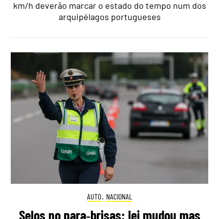
km/h deverão marcar o estado do tempo num dos
arquipélagos portugueses
AUTO
,
NACIONAL
Selos no para‑brisas: lei mudou mas