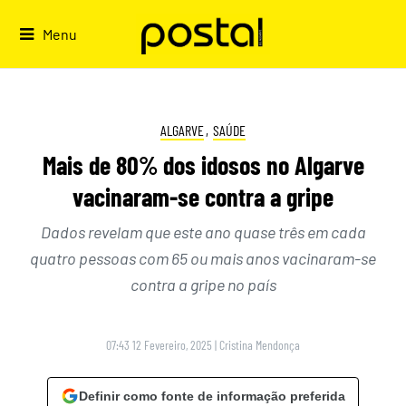
Skip
to
Menu
content
ALGARVE
,
SAÚDE
Mais de 80% dos idosos no Algarve
vacinaram-se contra a gripe
Dados revelam que este ano quase três em cada
quatro pessoas com 65 ou mais anos vacinaram-se
contra a gripe no país
07:43 12 Fevereiro, 2025
|
Cristina Mendonça
Definir como fonte de informação preferida