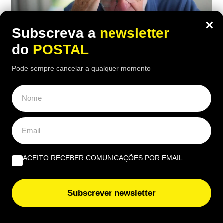
×
Subscreva a
newsletter
do
POSTAL
Pode sempre cancelar a qualquer momento
ECONOMIA
,
EUROPA
Carpinteiro reformado de 91 anos com
incapacidade vê Segurança Social
recusar-lhe subida da pensão de 850€
ACEITO RECEBER COMUNICAÇÕES POR EMAIL
para 1.547€: caso foi ‘parar’ a tribunal
12:30 7 Agosto, 2026
|
Daniel Fallows
Subscrever newsletter
Justiça espanhola recusou aumentar a pensão de
um carpinteiro de 91 anos, apesar das várias