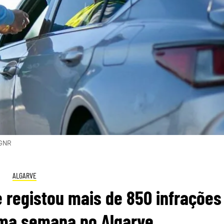
 GNR
ALGARVE
 registou mais de 850 infrações
uma semana no Algarve