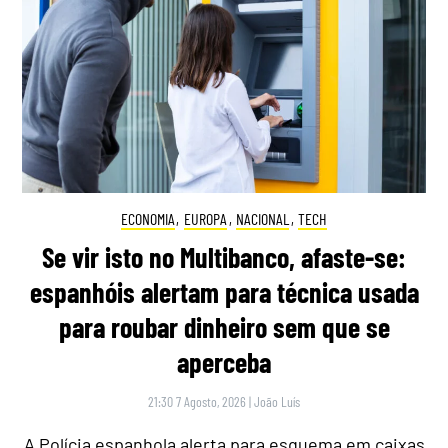
ECONOMIA
,
EUROPA
,
NACIONAL
,
TECH
Se vir isto no Multibanco, afaste-se:
espanhóis alertam para técnica usada
para roubar dinheiro sem que se
aperceba
21:30 7 Agosto, 2026
|
João Luís
A Polícia espanhola alerta para esquema em caixas