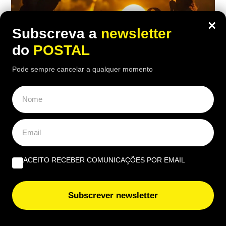
×
Subscreva a
newsletter
do
POSTAL
Pode sempre cancelar a qualquer momento
CIÊNCIA
,
NACIONAL
,
TECH
Vai fotografar ou filmar o eclipse da
próxima semana? Saiba o que não deve
fazer para evitar estragar o telemóvel
ACEITO RECEBER COMUNICAÇÕES POR EMAIL
10:00 8 Agosto, 2026
|
João Luís
O eclipse de 12 de agosto deverá levar milhares de
pessoas a apontar o telemóvel para o céu: há,
Subscrever newsletter
porém, um cuidado essencial a terxx