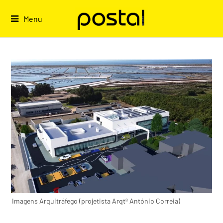
Skip
to
Menu
content
Imagens Arquitráfego (projetista Arqtº António Correia)