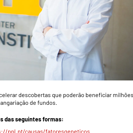
acelerar descobertas que poderão beneficiar milhõe
 angariação de fundos.
és das seguintes formas:
s://ppl.pt/causas/fatoresgeneticos