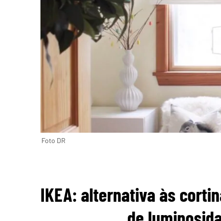
Foto DR
IKEA: alternativa às corti
de luminosid