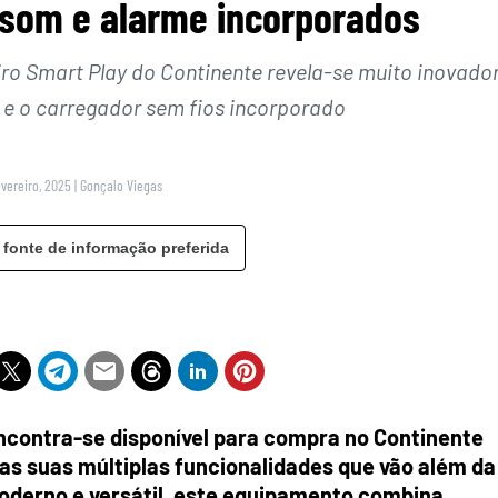
 som e alarme incorporados
o Smart Play do Continente revela-se muito inovador
 e o carregador sem fios incorporado
evereiro, 2025
|
Gonçalo Viegas
 fonte de informação preferida
ncontra-se disponível para compra no Continente
as suas múltiplas funcionalidades que vão além da
oderno e versátil, este equipamento combina