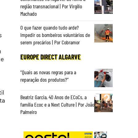
região transnacional | Por Virgílio
Machado
O que fazer quando tudo arde?
s
Impedir os bombeiros voluntários de
serem precários | Por Cobramor
m
EUROPE DIRECT ALGARVE
ue
“Quais as novas regras para a
reparação dos produtos?”
il
Beatriz Garcia, 40 Anos de ECoCs, a
ta
família Ecoc e a Next Culture | Por João
Palmeiro