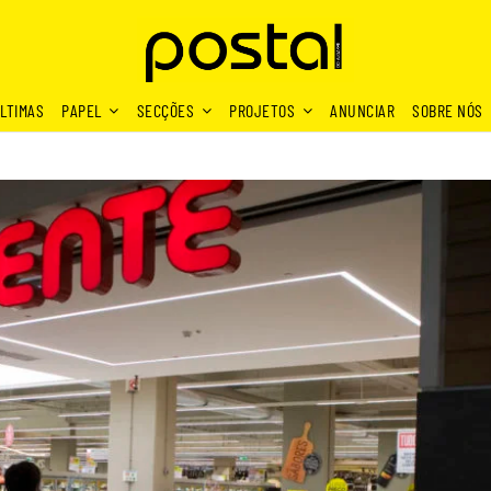
LTIMAS
PAPEL
SECÇÕES
PROJETOS
ANUNCIAR
SOBRE NÓS