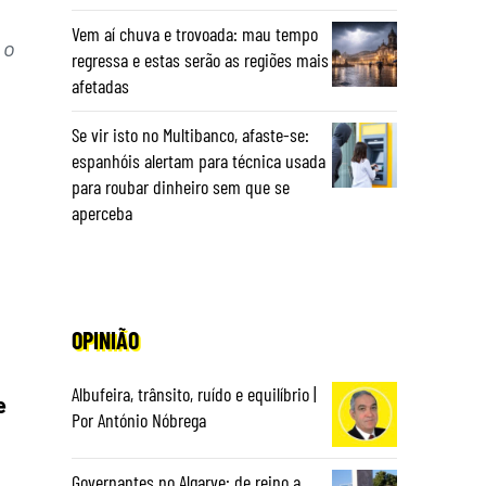
Vem aí chuva e trovoada: mau tempo
 o
regressa e estas serão as regiões mais
afetadas
Se vir isto no Multibanco, afaste-se:
espanhóis alertam para técnica usada
para roubar dinheiro sem que se
aperceba
OPINIÃO
Albufeira, trânsito, ruído e equilíbrio |
e
Por António Nóbrega
Governantes no Algarve: de reino a