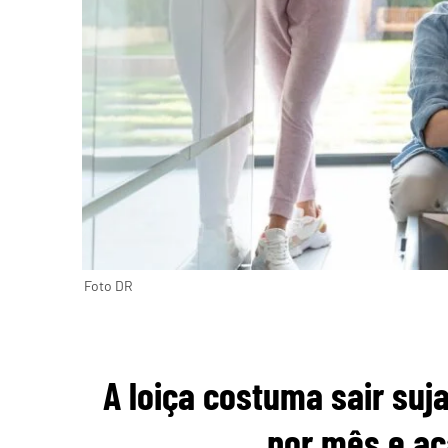
Foto DR
A loiça costuma sair suj
por mês e a