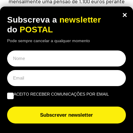
mensalmente uma pensão de 1.100 euros perante
preços cada vez mais elevados
×
Subscreva a
newsletter
do
POSTAL
Pode sempre cancelar a qualquer momento
ACEITO RECEBER COMUNICAÇÕES POR EMAIL
Subscrever newsletter
ALGARVE
,
GASTRONOMIA
“O verdadeiro sabor da Guia”: nesta