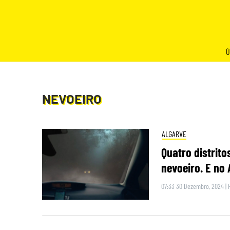
Skip
to
content
Ú
NEVOEIRO
ALGARVE
Quatro distrito
nevoeiro. E no 
07:33 30 Dezembro, 2024
|