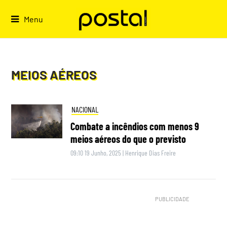
Skip
to
Menu
content
MEIOS AÉREOS
NACIONAL
Combate a incêndios com menos 9
meios aéreos do que o previsto
09:10 19 Junho, 2025
|
Henrique Dias Freire