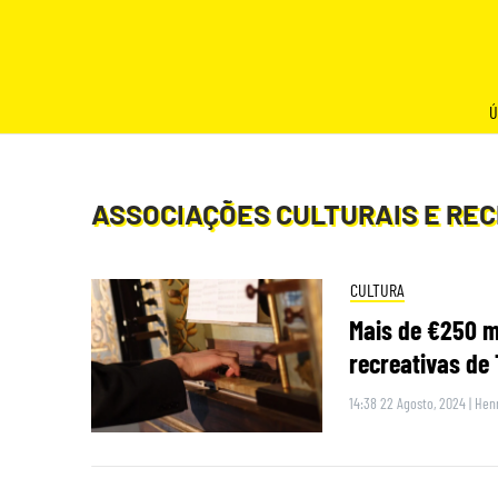
Skip
to
content
Ú
ASSOCIAÇÕES CULTURAIS E RE
CULTURA
Mais de €250 m
recreativas de 
14:38 22 Agosto, 2024
|
Henr