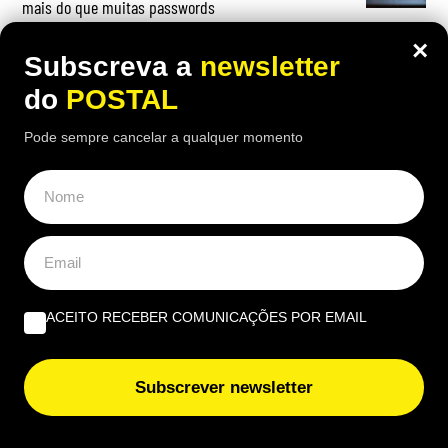
mais do que muitas passwords
×
Subscreva a
newsletter
do
POSTAL
OPINIÃO
Pode sempre cancelar a qualquer momento
A marca Sporting em todo o mundo está a crescer atrás
de Ronaldo | Por Paulo Freitas do Amaral
Do amor ao ódio vai apenas um passo | Por Henrique
Dias Freire
ACEITO RECEBER COMUNICAÇÕES POR EMAIL
Albufeira, trânsito, ruído e equilíbrio | Por António
Nóbrega
Subscrever newsletter
EUROPE DIRECT ALGARVE