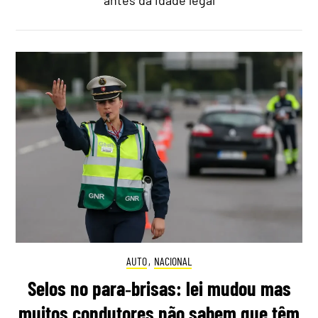
antes da idade legal
AUTO
,
NACIONAL
Selos no para‑brisas: lei mudou mas
muitos condutores não sabem que têm