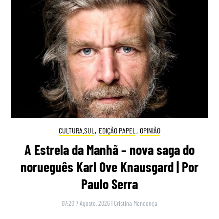
CULTURA.SUL
,
EDIÇÃO PAPEL
,
OPINIÃO
A Estrela da Manhã – nova saga do
norueguês Karl Ove Knausgard | Por
Paulo Serra
07:20 7 Agosto, 2026
|
Cristina Mendonça