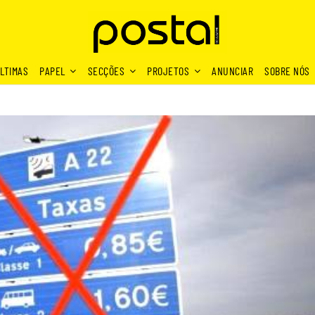
LTIMAS
PAPEL
SECÇÕES
PROJETOS
ANUNCIAR
SOBRE NÓS