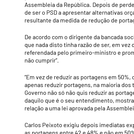
Assembleia da República. Depois de perder
de ser o PSD a apresentar alternativas or
resultante da medida de redução de porta
De acordo com o dirigente da bancada soci
que nada disto tinha razão de ser, em vez 
referendada pelo primeiro-ministro e prom
não cumprir”.
“Em vez de reduzir as portagens em 50%, 
apenas reduzir portagens, na maioria dos 
Governo não só não quis reduzir as portag
daquilo que é o seu entendimento, mostr
relação a uma lei aprovada pela Assembleia
Carlos Peixoto exigiu depois imediatas ex
as portagens entre 42 e 48% e não em 50