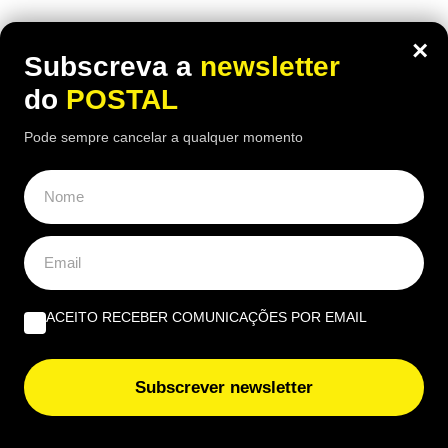
Há uma paragem na Nacional 125 onde uma das
×
receitas mais conhecidas de frango assado do
Subscreva a
newsletter
Algarve continuam a chamar clientes durante o
do
POSTAL
verão
Pode sempre cancelar a qualquer momento
ACEITO RECEBER COMUNICAÇÕES POR EMAIL
Subscrever newsletter