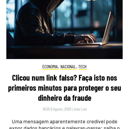
ECONOMIA
,
NACIONAL
,
TECH
Clicou num link falso? Faça isto nos
primeiros minutos para proteger o seu
dinheiro da fraude
18:00 6 Agosto, 2026
|
João Luís
Uma mensagem aparentemente credível pode
expor dados bancários e palavras-passe: saiba o