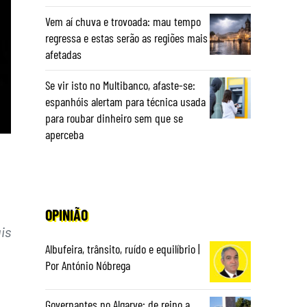
Vem aí chuva e trovoada: mau tempo
regressa e estas serão as regiões mais
afetadas
Se vir isto no Multibanco, afaste-se:
espanhóis alertam para técnica usada
para roubar dinheiro sem que se
aperceba
OPINIÃO
is
Albufeira, trânsito, ruído e equilíbrio |
Por António Nóbrega
Governantes no Algarve: de reino a