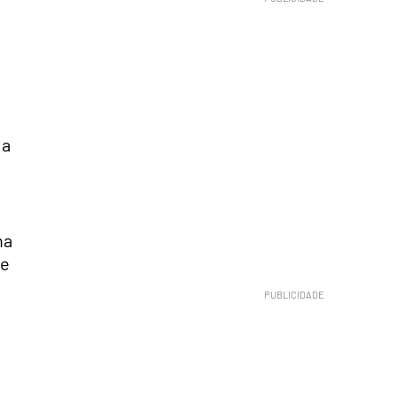
 a
ha
te