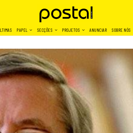
LTIMAS
PAPEL
SECÇÕES
PROJETOS
ANUNCIAR
SOBRE NÓS