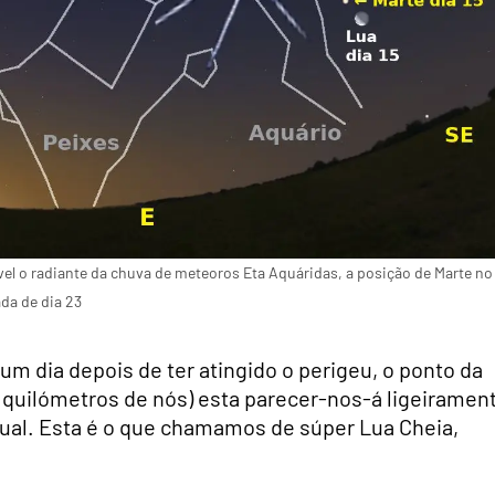
sível o radiante da chuva de meteoros Eta Aquáridas, a posição de Marte no
da de dia 23
r um dia depois de ter atingido o perigeu, o ponto da
l quilómetros de nós) esta parecer-nos-á ligeiramen
tual. Esta é o que chamamos de súper Lua Cheia,