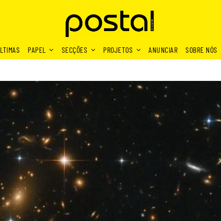
LTIMAS
PAPEL
SECÇÕES
PROJETOS
ANUNCIAR
SOBRE NÓS