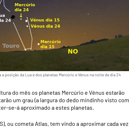
a a posição da Lua e dos planetas Mercúrio e Vénus na noite de dia 24
 altura do mês os planetas Mercúrio e Vénus estarão
arão um grau (a largura do dedo mindinho visto com
 ter-se-á aproximado a estes planetas.
), ou cometa Atlas, tem vindo a aproximar cada vez