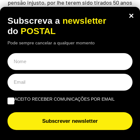
pensão injusto, por lhe terem sido tirados 50 anos
para "toda a vida", após reformar-se seis meses
×
antes da idade legal
Subscreva a
newsletter
do
POSTAL
Pode sempre cancelar a qualquer momento
ACEITO RECEBER COMUNICAÇÕES POR EMAIL
Subscrever newsletter
ALGARVE
,
EDIÇÃO PAPEL