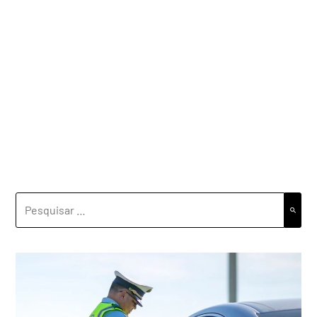
PESQUISAR
POR: