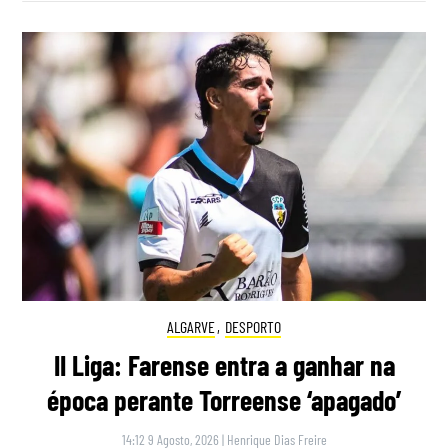
ALGARVE
,
DESPORTO
II Liga: Farense entra a ganhar na
época perante Torreense ‘apagado’
14:12 9 Agosto, 2026
|
Henrique Dias Freire