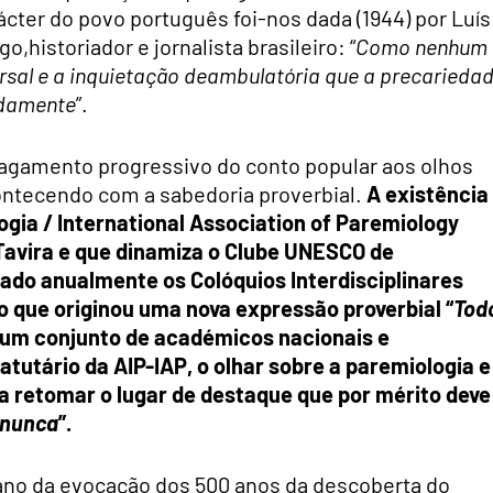
rácter do povo português foi-nos dada (1944) por Luís
go,
historiador e jornalista brasileiro: “
Como nenhum
ersal e a inquietação deambulatória que a precarieda
adamente
”.
gamento progressivo do conto popular aos olhos
ontecendo com a sabedoria proverbial.
A existência
gia / International Association of Paremiology
Tavira e que dinamiza o Clube UNESCO de
ado anualmente os Colóquios Interdisciplinares
vo que originou uma nova expressão proverbial “
Tod
e um conjunto de académicos nacionais e
atutário da AIP-IAP, o olhar sobre a paremiologia e
a retomar o lugar de destaque que por mérito deve
 nunca
”.
 ano da evocação dos 500 anos da descoberta do