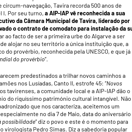
e circum-navegação, Tavira recorda 500 anos de
 I. Por seu turno,
a AIP-IAP vê reconhecida a sua
cutivo da Câmara Municipal de Tavira, liderado por
ovado o contrato de comodato para instalação da s
r ao facto de ser a primeira urbe do Algarve a ser
 alojar no seu território a única instituição que, a
ico do provérbio, reconhecida pela UNESCO, e que já
ndial do provérbio
”.
 parecem predestinados a trilhar novos caminhos a
amões nos Lusíadas, Canto II, estrofe 45: ”
Novos
, os tavirenses, a comunidade local e a AIP-IAP dão o
io do riquíssimo património cultural intangível. Não
padronizado que nos caracteriza, aceitemos um
 especialmente no dia 7 de Maio, data do aniversário
 possibilidade
” diz o povo e este é o momento para
 do virologista Pedro Simas. Diz a sabedoria popular