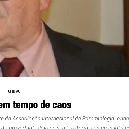
OPINIÃO
 em tempo de caos
nte da Associação Internacional de Paremiologia, onde
do provérbio”, aloja no seu território a única instituiç