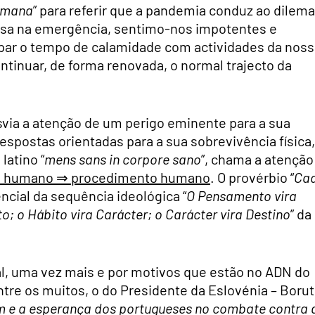
humana
” para referir que a pandemia conduz ao dilema
nsa na emergência, sentimo-nos impotentes e
upar o tempo de calamidade com actividades da noss
ontinuar, de forma renovada, o normal trajecto da
ia a atenção de um perigo eminente para a sua
spostas orientadas para a sua sobrevivência física,
latino “
mens sans in corpore sano
”, chama a atenção
o humano
⇒ procedimento humano
. O provérbio “
Ca
ncial da sequ
ê
ncia ideológica “
O Pensamento vira
to; o Hábito vira Carácter; o Carácter vira Destino
” da
al, uma vez mais e por motivos que estão no ADN do
ntre os muitos, o do Presidente da Eslovénia – Borut
m e a esperança dos portugueses no combate contra 