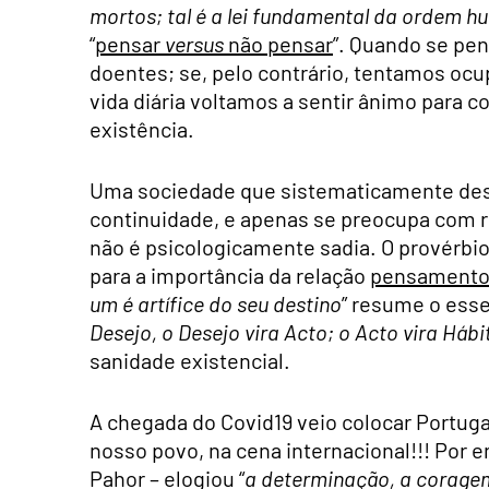
mortos; tal é a lei fundamental da ordem 
“
pensar
versus
não pensar
”. Quando se pe
doentes; se, pelo contrário, tentamos oc
vida diária voltamos a sentir ânimo para c
existência.
Uma sociedade que sistematicamente desv
continuidade, e apenas se preocupa com re
não é psicologicamente sadia. O provérbio 
para a importância da relação
pensament
um é artífice do seu destino
” resume o esse
Desejo, o Desejo vira Acto; o Acto vira H
á
bi
sanidade existencial.
A chegada do Covid19 veio colocar Portug
nosso povo, na cena internacional!!! Por e
Pahor – elogiou “
a determinação, a corage