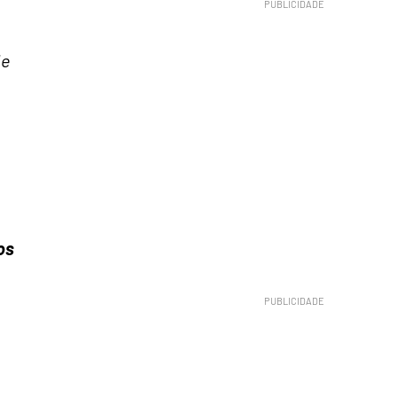
de
os