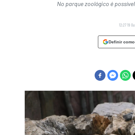
No parque zoológico é possíve
12:27 19 O
Definir como