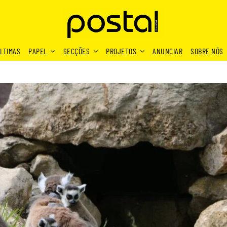
LTIMAS
PAPEL
SECÇÕES
PROJETOS
ANUNCIAR
SOBRE NÓS